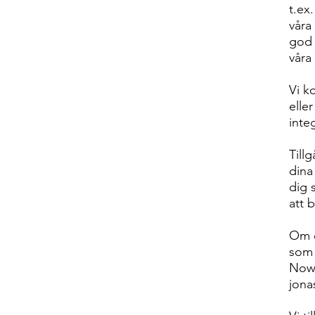
t.ex
våra
god 
våra
Vi k
elle
integ
Till
dina
dig 
att 
Om du
som 
Nows
jon