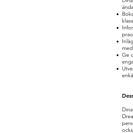
Dina
ända
Boka
klas
Info
prao
Inlä
med
Ge d
eng
Utve
enkä
Dess
Dina
Dre
pers
ocks