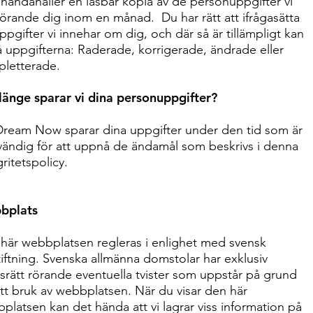
illhandahåller en läsbar kopia av de personuppgifter vi
rörande dig inom en månad. Du har rätt att ifrågasätta
ppgifter vi innehar om dig, och där så är tillämpligt kan
å uppgifterna: Raderade, korrigerade, ändrade eller
letterade.
länge sparar vi dina personuppgifter?
ream Now sparar dina uppgifter under den tid som är
ändig för att uppnå de ändamål som beskrivs i denna
gritetspolicy.
bplats
här webbplatsen regleras i enlighet med svensk
tiftning. Svenska allmänna domstolar har exklusiv
rätt rörande eventuella tvister som uppstår på grund
itt bruk av webbplatsen. När du visar den här
platsen kan det hända att vi lagrar viss information på