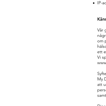
IP-a
Käns
Vår 
någr
om p
häls
ett 
Vi s
www
Syft
My D
att 
pers
samty