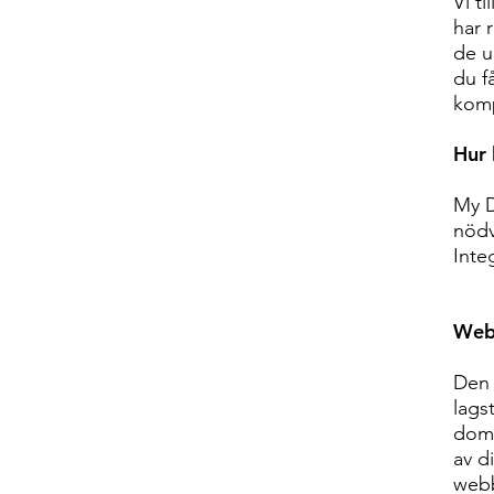
Vi t
har 
de u
du f
komp
Hur 
My D
nödv
Inte
Web
Den 
lags
doms
av d
webb