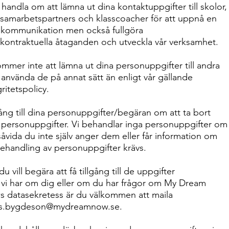
. handla om att lämna ut dina kontaktuppgifter till skolor,
 samarbetspartners och klasscoacher för att uppnå en
kommunikation men också fullgöra
 kontraktuella åtaganden och utveckla vår verksamhet.
ommer inte att lämna ut dina personuppgifter till andra
r använda de på annat sätt än enligt vår gällande
ritetspolicy.
gång till dina personuppgifter/begäran om att ta bort
 personuppgifter. Vi behandlar inga personuppgifter om
såvida du inte själv anger dem eller får information om
behandling av personuppgifter krävs.
 vill begära att få tillgång till de uppgifter
vi har om dig eller om du har frågor om My Dream
 datasekretess är du välkommen att maila
as.bygdeson@mydreamnow.se
.