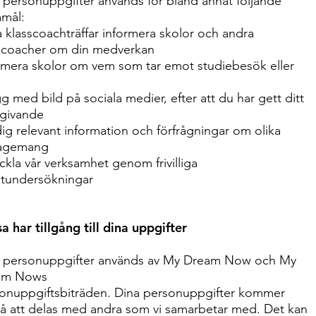
 personuppgifter används för bland annat följande
mål:
 klasscoachträffar informera skolor och andra
scoacher om din medverkan
rmera skolor om vem som tar emot studiebesök eller
gg med bild på sociala medier, efter att du har gett ditt
givande
ig relevant information och förfrågningar om olika
agemang
ckla vår verksamhet genom frivilliga
tundersökningar
a har tillgång till dina uppgifter
 personuppgifter används av My Dream Now och My
am Nows
onuppgiftsbiträden. Dina personuppgifter kommer
å att delas med andra som vi samarbetar med. Det kan