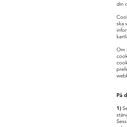
din 
Cook
ska
info
kart
Om i
cook
cook
pref
webb
På d
1)
S
stän
Sess