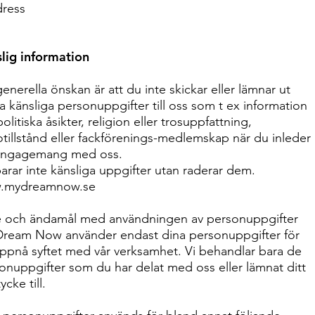
dress
lig information
generella önskan är att du inte skickar eller lämnar ut
a känsliga personuppgifter till oss som t ex information
olitiska åsikter, religion eller trosuppfattning,
otillstånd eller fackförenings-medlemskap när du inleder
engagemang med oss.
parar inte känsliga uppgifter utan raderar dem.
.mydreamnow.se
e och ändamål med användningen av personuppgifter
ream Now använder endast dina personuppgifter för
uppnå syftet med vår verksamhet. Vi behandlar bara de
onuppgifter som du har delat med oss eller lämnat ditt
cke till.