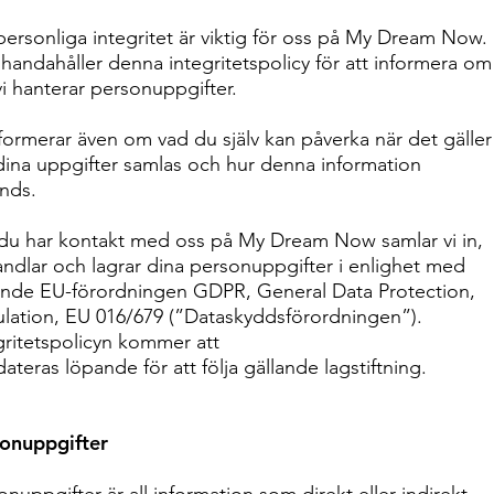
personliga integritet är viktig för oss på My Dream Now.
illhandahåller denna integritetspolicy för att informera om
vi hanterar personuppgifter.
nformerar även om vad du själv kan påverka när det gäller
dina uppgifter samlas och hur denna information
nds.
du har kontakt med oss på My Dream Now samlar vi in,
ndlar och lagrar dina personuppgifter i enlighet med
ande EU-förordningen GDPR, General Data Protection,
lation, EU 016/679 (”Dataskyddsförordningen”).
gritetspolicyn kommer att
ateras löpande för att följa gällande lagstiftning.
onuppgifter