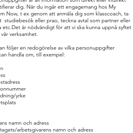
onuppgifter är all information som direkt eller indirekt
tifierar dig. När du ingår ett engagemang hos My
m Now, t ex genom att anmäla dig som klasscoach, ta
 studiebesök eller prao, teckna avtal som partner eller
a etc.Det är nödvändigt för att vi ska kunna uppnå syftet
vår verksamhet.
n följer en redogörelse av vilka personuppgifter
kan handla om, till exempel:
n
ss
stadress
efonnummer
ldning/yrke
tsplats
ans namn och adress
tagets/arbetsgivarens namn och adress