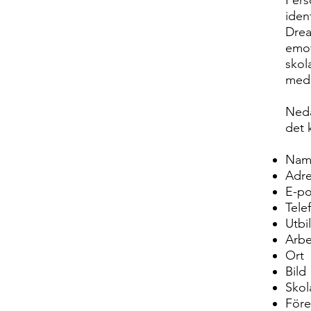
Pers
iden
Drea
emot
skol
med 
Neda
det 
Nam
Adre
E-po
Tel
Utbi
Arbe
Ort
Bild
Skol
Före