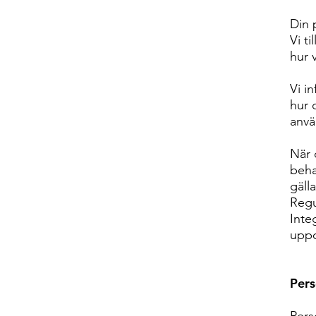
Din 
Vi t
hur 
Vi i
hur 
anvä
När 
beha
gäll
Regu
Inte
uppd
Pers