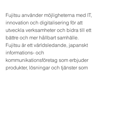
Fujitsu använder möjligheterna med IT, 
innovation och digitalisering för att 
utveckla verksamheter och bidra till ett 
bättre och mer hållbart samhälle.
Fujitsu är ett världsledande, japanskt 
informations- och 
kommunikationsföretag som erbjuder 
produkter, lösningar och tjänster som 
hjälper företag och organisationer att 
bli effektivare. Fujitsu har ungefär 132 
000 medarbetare som bistår kunder i 
fler än 100 länder och huvudkontoret 
finns i Tokyo, Japan. Svenska Fujitsu 
har cirka 650 medarbetare och 
verksamhet över hela landet. De är en 
partner för organisationer som vill 
utnyttja ny teknologi för att bli 