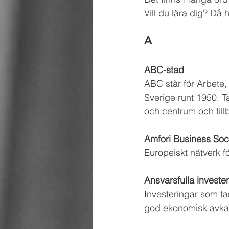
Vill du lära dig? Då har
A
ABC-stad
ABC står för Arbete
Sverige runt 1950. T
och centrum och tillb
Amfori Business Soci
Europeiskt nätverk fö
Ansvarsfulla investe
Investeringar som tar
god ekonomisk avkas