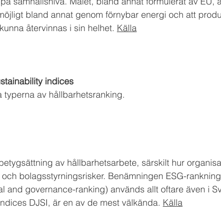
på samhällsnivå. Målet, bland annat 
formulerat av EU
, 
möjligt bland annat genom förnybar energi och att produk
kunna återvinnas i sin helhet. 
Källa
tainability indices
 typerna av hållbarhetsranking.
etygsättning av hållbarhetsarbete, särskilt hur organisa
- och bolagsstyrningsrisker. Benämningen ESG-rankning
al and governance-ranking) används allt oftare även i S
 indices DJSI, är en av de mest välkända. 
Källa