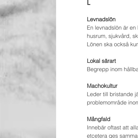
L
Levnadslön
En levnadslön är en 
husrum, sjukvård, sko
Lönen ska också kunn
Lokal särart
Begrepp inom hållbar 
Machokultur
Leder till bristande 
problemområde inom
Mångfald
Innebär oftast att al
etcetera ges samma m