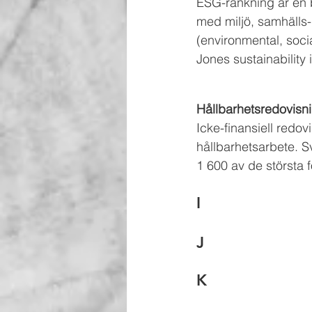
ESG-rankning är en b
med miljö, samhälls
(environmental, soc
Jones sustainability
Hållbarhetsredovisn
Icke-finansiell redov
hållbarhetsarbete. S
1 600 av de största f
I
J
K