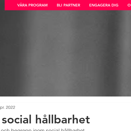
VÅRA PROGRAM
BLI PARTNER
ENGAGERA DIG
O
pr. 2022
 social hållbarhet
 och begrepp inom social hållbarhet.