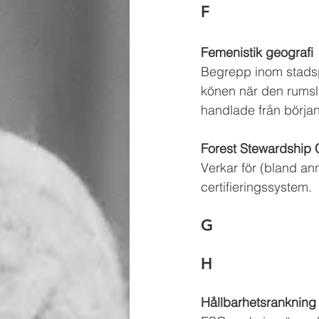
F
Femenistik geografi 
Begrepp inom stadspl
könen när den rumsli
handlade från början 
Forest Stewardship 
Verkar för (bland an
certifieringssystem.
G
H
Hållbarhetsrankning