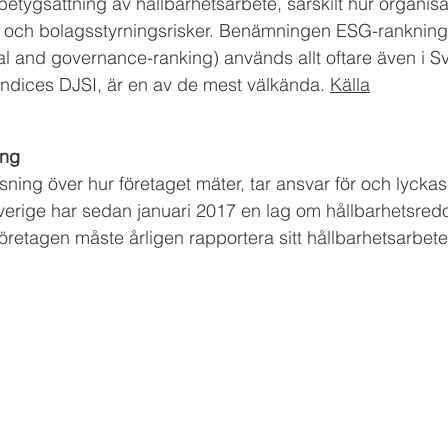
etygsättning av hållbarhetsarbete, särskilt hur organisa
- och bolagsstyrningsrisker. Benämningen ESG-rankning
ial and governance-ranking) används all
t oftare även i 
 indices DJSI, är en av de mest välkända. 
Källa
ing
isning över hur företaget mäter, tar ansvar för och lyckas
verige har sedan januari 2017 
en lag
 om hållbarhetsredo
öretagen måste årligen rapportera sitt hållbarhetsarbete