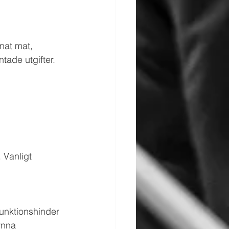
nat mat, 
tade utgifter. 
 Vanligt 
funktionshinder 
ynna 