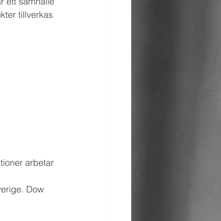
är ett samhälle 
ter tillverkas 
tioner arbetar 
 
verige. Dow 