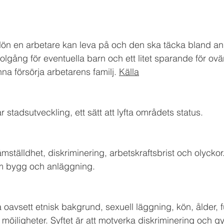
lön en arbetare kan leva på och den ska täcka bland an
lgång för eventuella barn och ett litet sparande för ovän
a försörja arbetarens familj. 
Källa
stadsutveckling, ett sätt att lyfta områdets status. 
jämställdhet, diskriminering, arbetskraftsbrist och olyckor.
 bygg och anläggning. 
la oavsett etnisk bakgrund, sexuell läggning, kön, ålder, 
öjligheter. Syftet är att motverka diskriminering och g