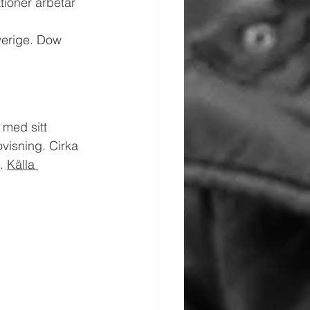
tioner arbetar 
 
Sverige. Dow 
 med sitt 
visning. Cirka 
. 
Källa