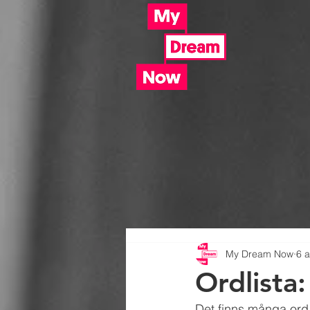
My Dream Now
6 a
Ordlista:
Det finns många ord