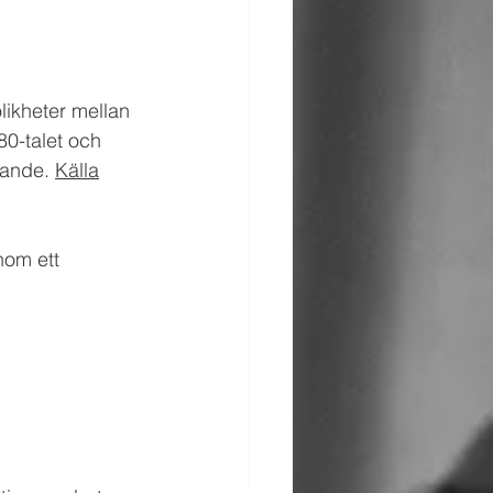
ikheter mellan 
0-talet och 
kande. 
Källa
nom ett 