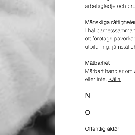
arbetsglädje och prod
Mänskliga rättighete
I hållbarhetssammanh
ett företags påverkan
utbildning, jämställ
Mätbarhet
Mätbart handlar 
om 
eller inte. 
Källa
N
O
Offentlig aktör