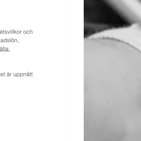
tsvillkor och 
nadslön, 
älla
et är uppnått 