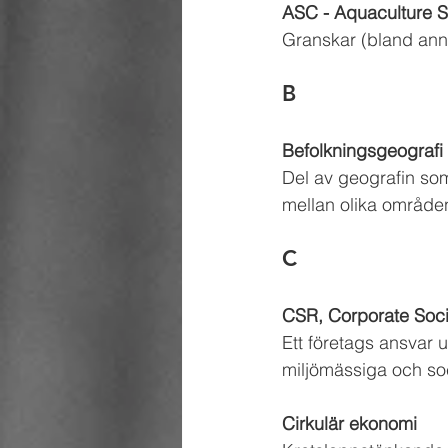
ASC - Aquaculture S
Granskar (bland annat
B
Befolkningsgeografi
Del av geografin som
mellan olika områden
C
CSR, Corporate Socia
Ett företags ansvar u
miljömässiga och soc
Cirkulär ekonomi  