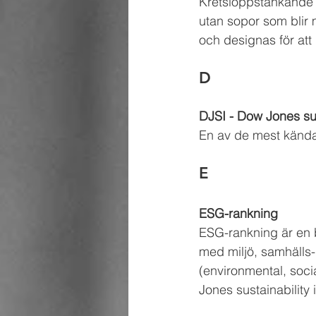
Kretsloppstänkande 
utan sopor som blir 
och designas för att 
D
DJSI - Dow Jones sus
En av de mest kända
E
ESG-rankning
ESG-rankning är en b
med miljö, samhälls
(environmental, soci
Jones sustainability