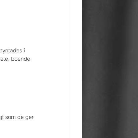
myntades i 
bete, boende 
igt som de ger 