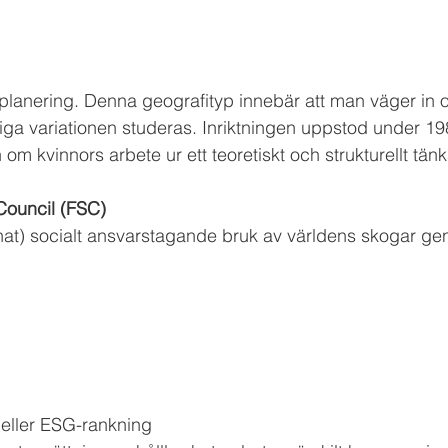
anering. Denna geografityp innebär att man väger in ol
ga variationen studeras. Inriktningen uppstod under 198
om kvinnors arbete ur ett teoretiskt och strukturellt tän
Council (FSC)
nat) socialt ansvarstagande bruk av världens skogar ge
 eller ESG-rankning