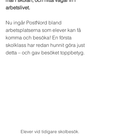
mål i skolan, och hitta vägar in i 
arbetslivet.
Nu ingår PostNord bland 
arbetsplatserna som elever kan få 
komma och besöka! En första 
skolklass har redan hunnit göra just 
detta – och gav besöket toppbetyg.
Elever vid tidigare skolbesök.