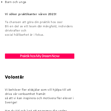
Barn och unga
Vi söker praktikanter våren 2023!
Ta chansen att göra din praktik hos oss!
Bli en del av ett team där mångfald, individers
drivkrafter och
social hållbarhet är i fokus.
Praktik hos My Dream Now
Volontär
Vi behöver fler eldsjälar som vill hjälpa till att
driva vår verksamhet framåt
så att vi kan inspirera och motivera fler elever i
Sverige!
Har du tid och lust att engagera dig under