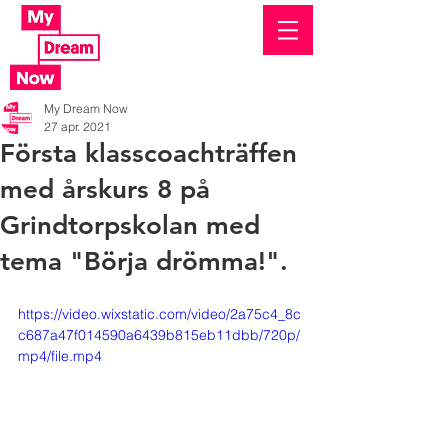
My Dream Now
27 apr. 2021
Första klasscoachträffen
med årskurs 8 på
Grindtorpskolan med
tema "Börja drömma!".
https://video.wixstatic.com/video/2a75c4_8c
c687a47f014590a6439b815eb11dbb/720p/
mp4/file.mp4